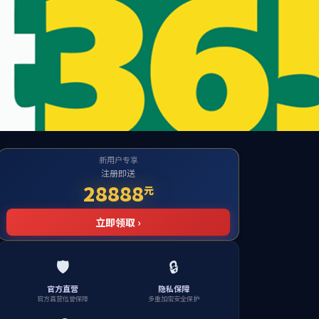
党建工作
领导分工